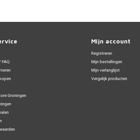
ervice
Mijn account
Registreren
 / FAQ
Mijn bestellingen
rneren
Mijn verlanglijst
 kopen
Vergelijk producten
tore Groningen
ningen
halen
n
waarden