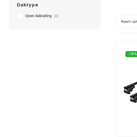
Daktype
Open dakrailing
(2)
Naam op
-15%