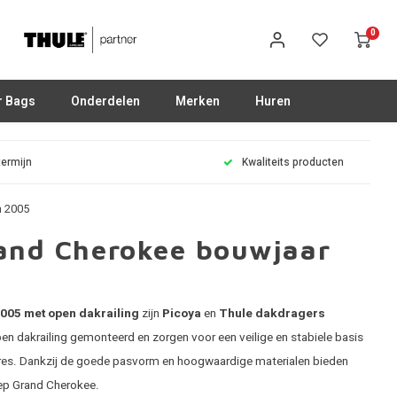
0
r Bags
Onderdelen
Merken
Huren
termijn
Kwaliteits producten
m 2005
and Cherokee bouwjaar
005 met open dakrailing
zijn
Picoya
en
Thule dakdragers
n dakrailing gemonteerd en zorgen voor een veilige en stabiele basis
ires. Dankzij de goede pasvorm en hoogwaardige materialen bieden
ep Grand Cherokee.