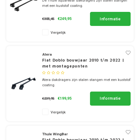
De Thule SquareBar dakdragers zijn stalen stangen
Universeel
met een kuststof coating.
✔ set van 2 dragers
✔ stang breedte 3.2cm
Informatie
€249,95
€305,45
Vergelijk
Atera
Fiat Doblo bouwjaar 2010 t/m 2022 |
met montagepunten
Atera dakdragers zijn stalen stangen met een kuststof
coating.
✔ set van 2 dragers
✔ stang breedte 3.2cm
Informatie
€199,95
€239,95
Vergelijk
Thule WingBar
Fiat Doblo bouwjaar 2010 t/m 2022 |