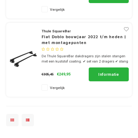
Vergelijk
Thule SquareBar
Fiat Doblo bouwjaar 2022 t/m heden |
met montagepunten
De Thule SquareBar dakdragers zijn stalen stangen
met een kuststof coating. ✔ set van 2 dragers ✔ stang
breedte 3.2cm
Informatie
€249,95
€305,45
Vergelijk