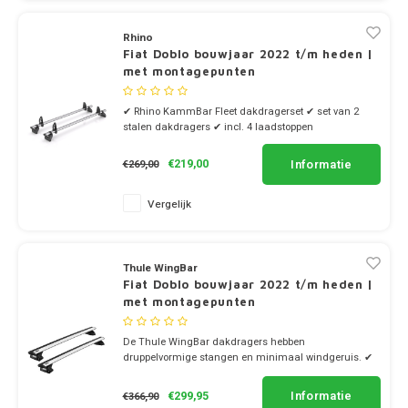
Rhino
Fiat Doblo bouwjaar 2022 t/m heden |
met montagepunten
✔ Rhino KammBar Fleet dakdragerset ✔ set van 2
stalen dakdragers ✔ incl. 4 laadstoppen
Informatie
€219,00
€269,00
Vergelijk
Thule WingBar
Fiat Doblo bouwjaar 2022 t/m heden |
met montagepunten
De Thule WingBar dakdragers hebben
druppelvormige stangen en minimaal windgeruis. ✔
set van 2 dragers ✔ stang breedte 8cm
Informatie
€299,95
€366,90