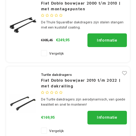
Dakdr
Fiat Doblo bouwjaar 2000 t/m 2010 |
Dakdr
Mazda
met montagepunten
Dakdr
Peugeot CarBags
Thule
Dakdr
De Thule SquareBar dakdragers zijn stalen stangen
Dakdr
Mercedes
met een kuststof coating.
Porsche CarBags
Thule
Dakdr
✔ set van 2 dragers
Dakdr
✔ stang breedte 3.2cm
MG
Informatie
€249,95
€305,45
Renault CarBags
Thule
Dakdr
Dakdr
Mini
Vergelijk
Saab CarBags
Thule
Dakdr
Dakdr
Mitsubishi
Seat CarBags
Thule
Turtle dakdragers
Dakdr
Fiat Doblo bouwjaar 2010 t/m 2022 |
Dakdr
Nio
met dakrailing
Skoda CarBags
Thule
Dakdr
Dakdr
Nissan
De Turtle dakdragers zijn aerodynamisch, van goede
SsangYong CarBags
Thule
kwaliteit en snel te monteren!
Dakdr
✔ set van 2 dragers
Dakdr
Opel
✔ stang breedte 7cm
Informatie
€169,95
Subaru CarBags
Thule
Dakdr
Dakdr
Peugeot
Vergelijk
Suzuki CarBags
Thule
Dakdr