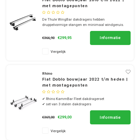
met montagepunten
De Thule WingBar dakdragers hebben
druppelvormige stangen en minimaal windgeruis.
✔ set van 2 dragers
✔ stang breedte 8cm
Informatie
€299,95
€366,90
Vergelijk
Rhino
Fiat Doblo bouwjaar 2022 t/m heden |
met montagepunten
✔ Rhino KammBar Fleet dakdragerset
✔ set van 3 stalen dakdragers
✔ incl. 4 laadstoppen
Informatie
€299,00
€369,00
Vergelijk