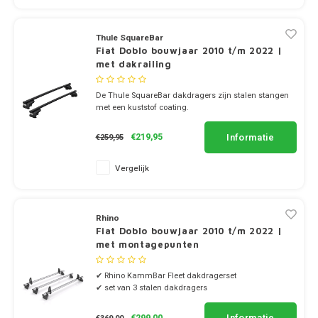
Dakdr
Polestar
Tesla CarBags
Thule
Dakdr
Thule SquareBar
Porsche
Fiat Doblo bouwjaar 2010 t/m 2022 |
Toyota CarBags
Thule
met dakrailing
Dakdr
Renault
De Thule SquareBar dakdragers zijn stalen stangen
Volkswagen CarBags
met een kuststof coating.
Saab
✔ set van 2 dragers
✔ stang breedte 3.2cm
Volvo CarBags
Informatie
€219,95
€259,95
Seat
Vergelijk
Skoda
Rhino
Smart
Fiat Doblo bouwjaar 2010 t/m 2022 |
met montagepunten
SsangYong
✔ Rhino KammBar Fleet dakdragerset
✔ set van 3 stalen dakdragers
Subaru
✔ incl. 4 laadstoppen
Informatie
€299,00