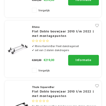
€369,00
Suzuki
Vergelijk
Tesla
Toyota
Rhino
Fiat Doblo bouwjaar 2010 t/m 2022 |
met montagepunten
Volkswagen
✔ Rhino KammBar Fleet dakdragerset
Volvo
✔ set van 2 stalen dakdragers
✔ incl. 4 laadstoppen
Informatie
€219,00
€269,00
Xpeng
Vergelijk
Zeekr
Bedrijfswagens
Thule SquareBar
Fiat Doblo bouwjaar 2010 t/m 2022 |
met montagepunten
Dakdragertassen