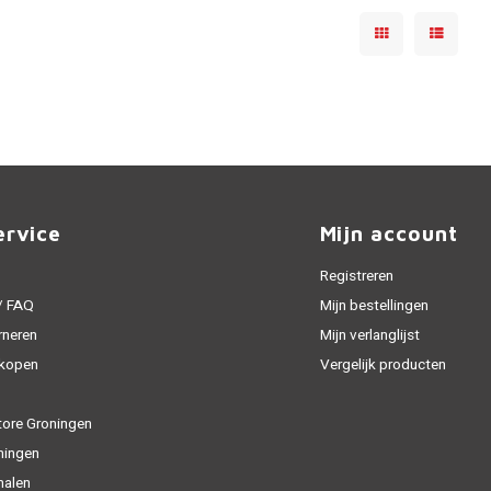
ervice
Mijn account
Registreren
 / FAQ
Mijn bestellingen
rneren
Mijn verlanglijst
 kopen
Vergelijk producten
tore Groningen
ningen
halen