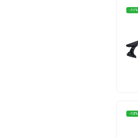
-11%
-12%