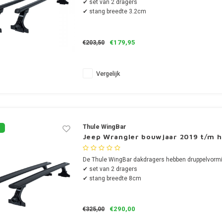
✔ set van 2 dragers
✔ stang breedte 3.2cm
€179,95
€203,50
Vergelijk
Thule WingBar
Jeep Wrangler bouwjaar 2019 t/m h
De Thule WingBar dakdragers hebben druppelvormi
✔ set van 2 dragers
✔ stang breedte 8cm
€290,00
€325,00