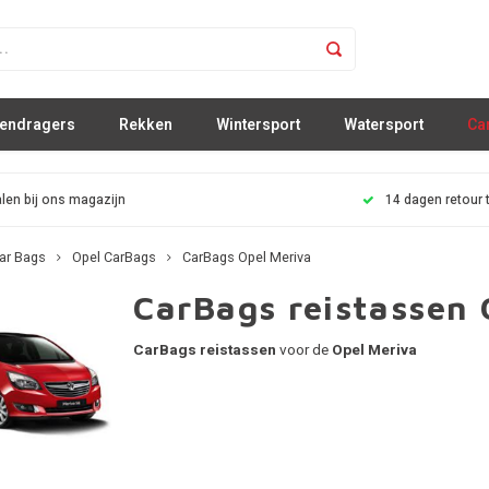
sendragers
Rekken
Wintersport
Watersport
Ca
len bij ons magazijn
14 dagen retour 
ar Bags
Opel CarBags
CarBags Opel Meriva
CarBags reistassen 
CarBags reistassen
voor de
Opel Meriva