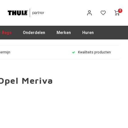
0
r Bags
Onderdelen
Merken
Huren
termijn
Kwaliteits producten
Opel Meriva