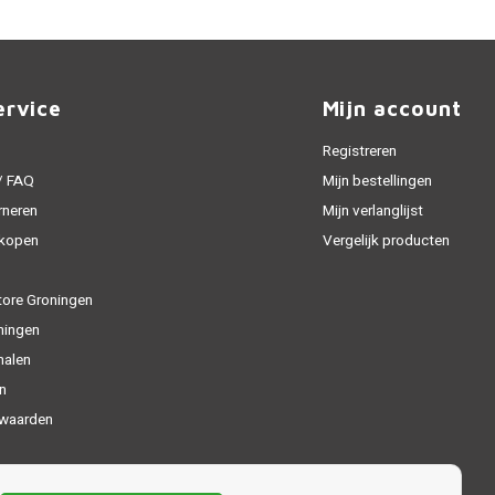
ervice
Mijn account
Registreren
 / FAQ
Mijn bestellingen
rneren
Mijn verlanglijst
 kopen
Vergelijk producten
tore Groningen
ningen
halen
n
waarden