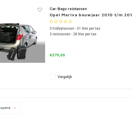
Car-Bags reistassen
Opel Meriva bouwjaar 2010 t/m 201
3 trolleytassen - 51 liter per tas
3 reistassen - 28 liter per tas
€379,00
Vergelijk
lopend