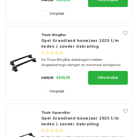
€449,85
Suzuki
Vergelijk
Tesla
Toyota
Thule WingBar
Opel Grandland bouwjaar 2025 t/m
heden | zonder dakrailing
Volkswagen
De Thule WingBar dakdragers hebben
Volvo
druppelvormige stangen en minimaal windgeruis.
✔ set van 2 dragers
✔ stang breedte 8cm
Informatie
€339,95
€428,90
Xpeng
Vergelijk
Zeekr
Bedrijfswagens
Thule SquareBar
Opel Grandland bouwjaar 2025 t/m
heden | zonder dakrailing
Dakdragertassen