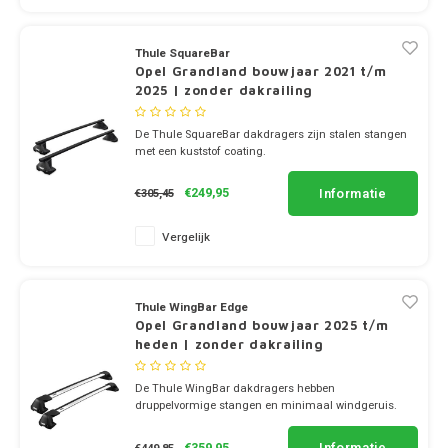
Dakdr
Polestar
Tesla CarBags
Thule
Dakdr
Thule SquareBar
Porsche
Opel Grandland bouwjaar 2021 t/m
Toyota CarBags
Thule
2025 | zonder dakrailing
Dakdr
Renault
De Thule SquareBar dakdragers zijn stalen stangen
Volkswagen CarBags
met een kuststof coating.
Saab
✔ set van 2 dragers
✔ stang breedte 3.2cm
Volvo CarBags
Informatie
€249,95
€305,45
Seat
Vergelijk
Skoda
Thule WingBar Edge
Smart
Opel Grandland bouwjaar 2025 t/m
heden | zonder dakrailing
SsangYong
De Thule WingBar dakdragers hebben
druppelvormige stangen en minimaal windgeruis.
Subaru
✔ set van 2 dragers
✔ stang breedte 8cm
Informatie
€359,95