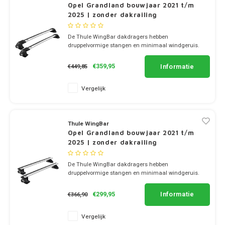
Dakdr
Opel Grandland bouwjaar 2021 t/m
Dakdr
2025 | zonder dakrailing
Dakdr
Mercedes
Peugeot CarBags
Thule
Dakdr
De Thule WingBar dakdragers hebben
Dakdr
druppelvormige stangen en minimaal windgeruis.
MG
Porsche CarBags
Thule
Dakdr
✔ set van 2 dragers
Dakdr
✔ stang breedte 8cm
Informatie
€359,95
€449,85
Mini
Renault CarBags
Thule
Dakdr
Dakdr
Vergelijk
Mitsubishi
Saab CarBags
Thule
Dakdr
Dakdr
Nio
Seat CarBags
Thule
Thule WingBar
Dakdr
Opel Grandland bouwjaar 2021 t/m
Dakdr
2025 | zonder dakrailing
Nissan
Skoda CarBags
Thule
Dakdr
Dakdr
De Thule WingBar dakdragers hebben
SsangYong CarBags
Thule
druppelvormige stangen en minimaal windgeruis.
Dakdr
Opel
✔ set van 2 dragers
Dakdr
✔ stang breedte 8cm
Informatie
€299,95
€366,90
Subaru CarBags
Thule
Dakdr
Dakdr
Peugeot
Vergelijk
Suzuki CarBags
Thule
Dakdr