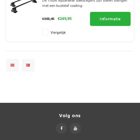
De Thule SquareBar dakdragers zijn stalen stangen
Universeel
met een kuststof coating.
✔ set van 2 dragers
✔ stang breedte 3.2cm
Informatie
€249,95
€305,45
Vergelijk
Volg ons