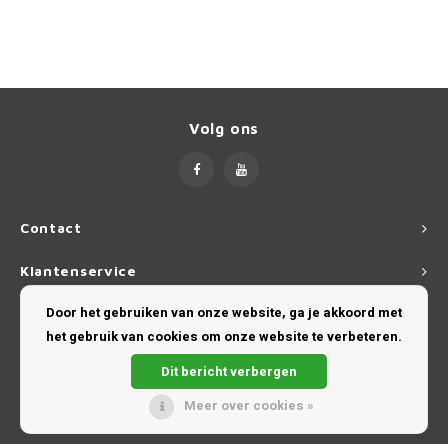
Dakdr
Suzuki CarBags
Porsche
Thule
Dakdr
Tesla CarBags
Renault
Thule
Dakdr
Toyota CarBags
Volg ons
Saab
Volkswagen CarBags
Seat
Volvo CarBags
Contact
Skoda
Klantenservice
Smart
Door het gebruiken van onze website, ga je akkoord met
Mijn account
SsangYong
het gebruik van cookies om onze website te verbeteren.
Dit bericht verbergen
Subaru
Meer over cookies »
© Copyright 2026 DakdragerExpert ★
Suzuki