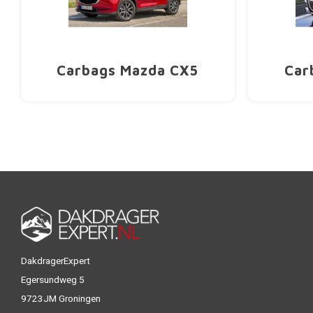
Carbags Mazda CX5
Car
DakdragerExpert
Egersundweg 5
9723JM Groningen