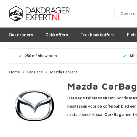
Dakdragers
Dakkoffers
Trekhaakkoffers
Fiet
250 m² showroom
Afha
Home
Car Bags
Mazda CarBags
Mazda CarBags
CarBags reistassenset
voor de
Ma
Reistassen voor de kofferbak bied een o
reistas beschikbaar.
Car-Bags
heeft v