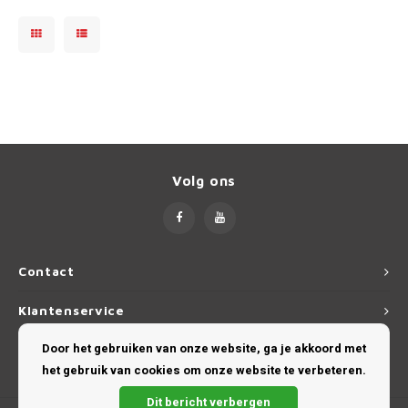
Dakdr
Polestar
Tesla CarBags
Thule
Dakdr
Porsche
Toyota CarBags
Thule
Dakdr
Renault
Volkswagen CarBags
Saab
Volvo CarBags
Volg ons
Seat
Skoda
Contact
Smart
Klantenservice
SsangYong
Door het gebruiken van onze website, ga je akkoord met
Mijn account
het gebruik van cookies om onze website te verbeteren.
Subaru
Dit bericht verbergen