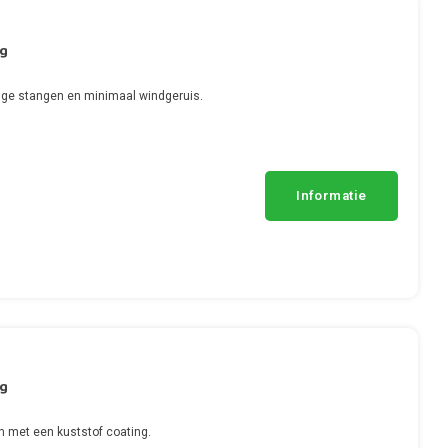
ng
ge stangen en minimaal windgeruis.
Informatie
ng
n met een kuststof coating.