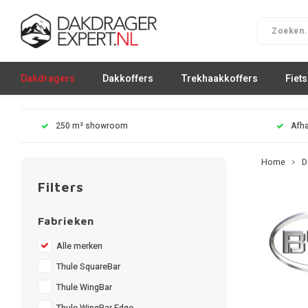
Dakdragers
Dakkoffers
Trekhaakkoffers
Fiet
250 m² showroom
Afha
Home
D
Filters
Fabrieken
Alle merken
Thule SquareBar
Thule WingBar