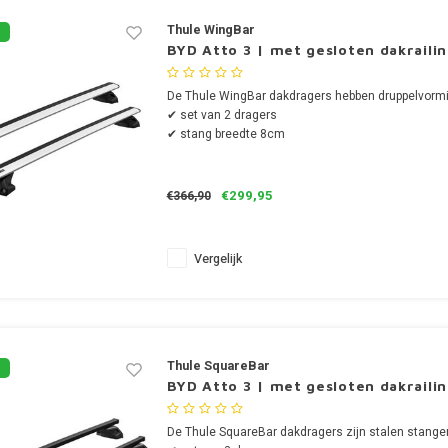
Thule WingBar
BYD Atto 3 | met gesloten dakraili
De Thule WingBar dakdragers hebben druppelvormi
✔ set van 2 dragers
✔ stang breedte 8cm
€299,95
€366,90
Vergelijk
Thule SquareBar
BYD Atto 3 | met gesloten dakraili
De Thule SquareBar dakdragers zijn stalen stange