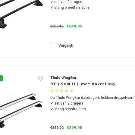
✔ set van 2 dragers
✔ stang breedte 3.2cm
€249,95
€305,45
Vergelijk
Thule WingBar
BYD Seal U | met dakrailing
De Thule WingBar dakdragers hebben druppelvormi
✔ set van 2 dragers
✔ stang breedte 8cm
€299,95
€366,90