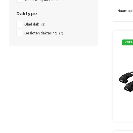
Thule WingBar Edge
Naam op
Daktype
Glad dak
(2)
Gesloten dakrailing
(7)
-20%