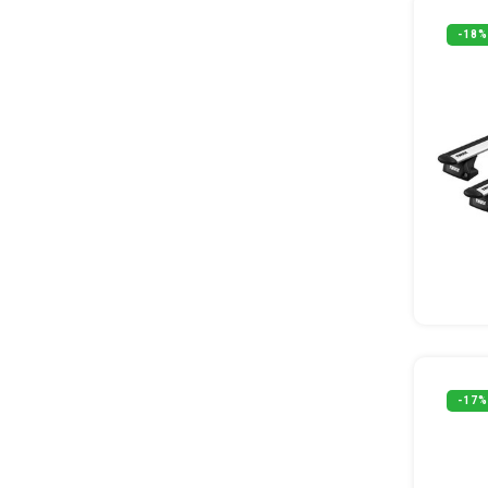
-18%
-17%