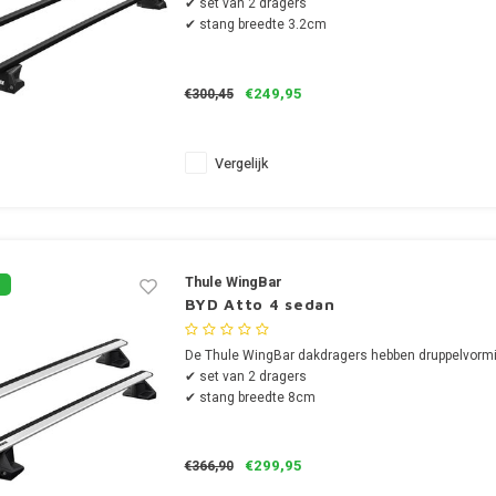
✔ set van 2 dragers
✔ stang breedte 3.2cm
€249,95
€300,45
Vergelijk
Thule WingBar
BYD Atto 4 sedan
De Thule WingBar dakdragers hebben druppelvormi
✔ set van 2 dragers
✔ stang breedte 8cm
€299,95
€366,90