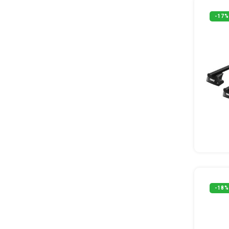
-17%
-18%