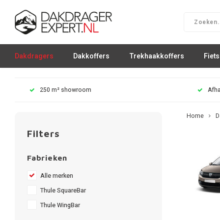
Dakdragers
Dakkoffers
Trekhaakkoffers
Fiet
250 m² showroom
Afha
Home
D
Filters
Fabrieken
Alle merken
Thule SquareBar
Thule WingBar