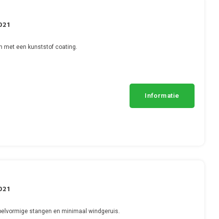
021
n met een kunststof coating.
Informatie
021
pelvormige stangen en minimaal windgeruis.