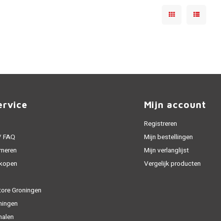
ervice
Mijn account
Registreren
 / FAQ
Mijn bestellingen
rneren
Mijn verlanglijst
 kopen
Vergelijk producten
tore Groningen
ningen
halen