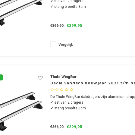
✔ set van 2 dragers
✔ stang breedte 8cm
€299,95
€366,90
Vergelijk
Thule WingBar
Dacia Sandero bouwjaar 2021 t/m h
De Thule WingBar dakdragers zijn aluminium drup
✔ set van 2 dragers
✔ stang breedte 8cm
€299,95
€366,90