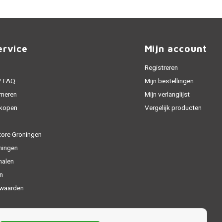
ervice
Mijn account
Registreren
 / FAQ
Mijn bestellingen
rneren
Mijn verlanglijst
 kopen
Vergelijk producten
tore Groningen
ningen
halen
n
waarden