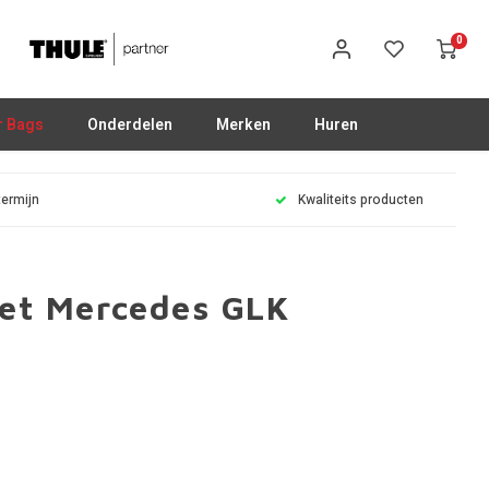
0
r Bags
Onderdelen
Merken
Huren
termijn
Kwaliteits producten
set Mercedes GLK