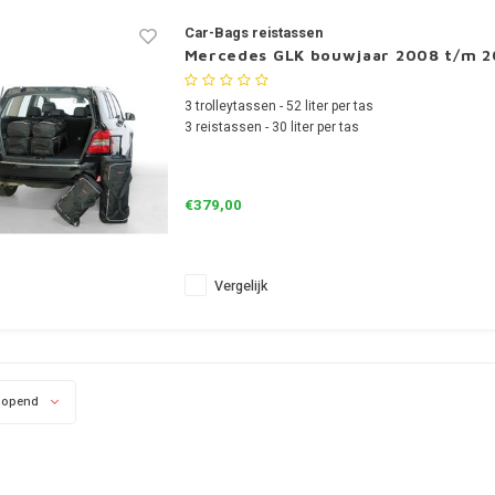
Car-Bags reistassen
Mercedes GLK bouwjaar 2008 t/m 2
3 trolleytassen - 52 liter per tas
3 reistassen - 30 liter per tas
€379,00
Vergelijk
lopend