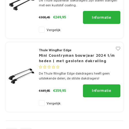
De Thule SquareBar dakdragers zijn stalen stangen
Universeel
met een kuststof coating.
✔ set van 2 dragers
✔ stang breedte 3.2cm
Informatie
€249,95
€300,45
Vergelijk
Thule WingBar Edge
Mini Countryman bouwjaar 2024 t/m
heden | met gesloten dakrailing
De Thule WingBar Edge dakdragers heeft geen
uitstekende delen, de stilste dakdragers!
✔ set van 2 dragers
✔ stang breedte 8cm
Informatie
€359,95
€449,85
Vergelijk