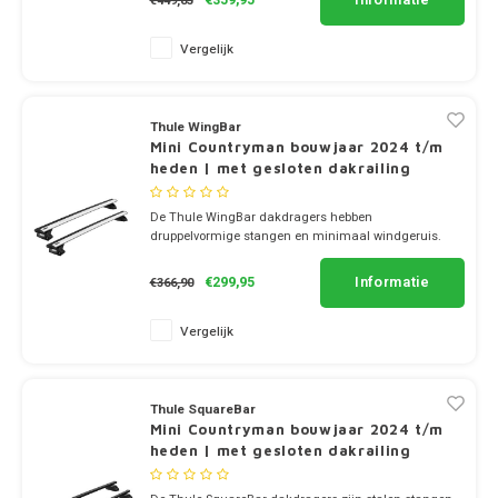
€449,85
Suzuki
Vergelijk
Tesla
Toyota
Thule WingBar
Mini Countryman bouwjaar 2024 t/m
heden | met gesloten dakrailing
Volkswagen
De Thule WingBar dakdragers hebben
Volvo
druppelvormige stangen en minimaal windgeruis.
✔ set van 2 dragers
✔ stang breedte 8cm
Informatie
€299,95
€366,90
Xpeng
Vergelijk
Zeekr
Bedrijfswagens
Thule SquareBar
Mini Countryman bouwjaar 2024 t/m
heden | met gesloten dakrailing
Dakdragertassen