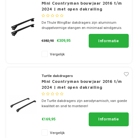
Dakdr
Mini Countryman bouwjaar 2016 t/m
Dakdr
2024 | met open dakrailing
Dakdr
Mercedes
Peugeot CarBags
Thule
Dakdr
De Thule WingBar dakdragers zijn aluminium
Dakdr
druppelvormige stangen en minimaal windgeruis.
MG
Porsche CarBags
Thule
Dakdr
✔ set van 2 dragers
Dakdr
✔ stang breedte 8cm
Informatie
€309,95
€382,90
Renault CarBags
Thule
Dakdr
Mini
Dakdr
Vergelijk
Saab CarBags
Thule
Dakdr
Dakdr
Mitsubishi
Seat CarBags
Thule
Turtle dakdragers
Dakdr
Mini Countryman bouwjaar 2016 t/m
Dakdr
Nio
2024 | met open dakrailing
Skoda CarBags
Thule
Dakdr
Dakdr
Nissan
De Turtle dakdragers zijn aerodynamisch, van goede
SsangYong CarBags
Thule
kwaliteit en snel te monteren!
Dakdr
✔ set van 2 dragers
Dakdr
Opel
✔ stang breedte 7cm
Informatie
€169,95
Subaru CarBags
Thule
Dakdr
Dakdr
Peugeot
Vergelijk
Suzuki CarBags
Thule
Dakdr