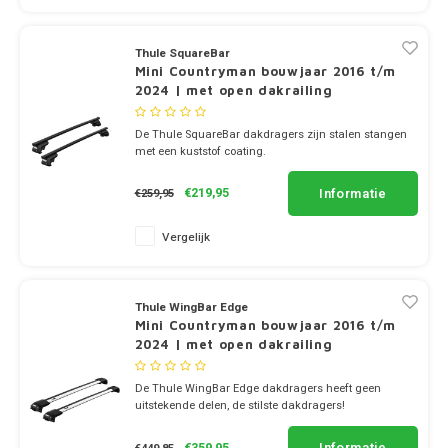
Dakdr
Polestar
Tesla CarBags
Thule
Dakdr
Thule SquareBar
Porsche
Mini Countryman bouwjaar 2016 t/m
Toyota CarBags
Thule
2024 | met open dakrailing
Dakdr
Renault
De Thule SquareBar dakdragers zijn stalen stangen
Volkswagen CarBags
met een kuststof coating.
Saab
✔ set van 2 dragers
✔ stang breedte 3.2cm
Volvo CarBags
Informatie
€219,95
€259,95
Seat
Vergelijk
Skoda
Thule WingBar Edge
Smart
Mini Countryman bouwjaar 2016 t/m
2024 | met open dakrailing
SsangYong
De Thule WingBar Edge dakdragers heeft geen
uitstekende delen, de stilste dakdragers!
Subaru
✔ set van 2 dragers
✔ stang breedte 8cm
Informatie
€359,95