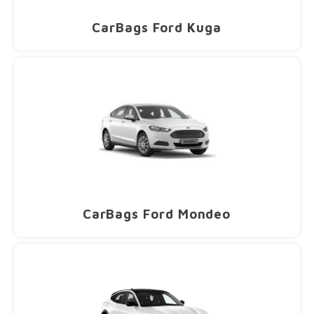
Tesla
CarBags Ford Kuga
Toyota
Volkswagen
Volvo
Xpeng
Zeekr
CarBags Ford Mondeo
Bedrijfswagens
Dakdragertassen
Universeel