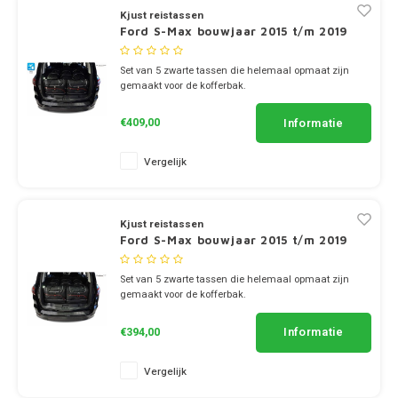
Kjust reistassen
Dakdr
Suzuki CarBags
Ford S-Max bouwjaar 2015 t/m 2019
Porsche
Thule
Dakdr
Tesla CarBags
Set van 5 zwarte tassen die helemaal opmaat zijn
Renault
Thule
Dakdr
gemaakt voor de kofferbak.
2x KJUST TROLLEY TRAVEL BAG (114L) 1x KJUST
Toyota CarBags
TROLLEY TRAVEL BAG (101L)
Informatie
Saab
€409,00
2x KJUST CABIN BAG (55L)
Volkswagen CarBags
Vergelijk
Seat
Volvo CarBags
Skoda
Kjust reistassen
Ford S-Max bouwjaar 2015 t/m 2019
Smart
Set van 5 zwarte tassen die helemaal opmaat zijn
gemaakt voor de kofferbak.
SsangYong
2x KJUST TROLLEY TRAVEL BAG (88L) 1x KJUST
TROLLEY TRAVEL BAG (101L)
Informatie
€394,00
Subaru
2x KJUST SPORT BAG (72L)
Vergelijk
Suzuki