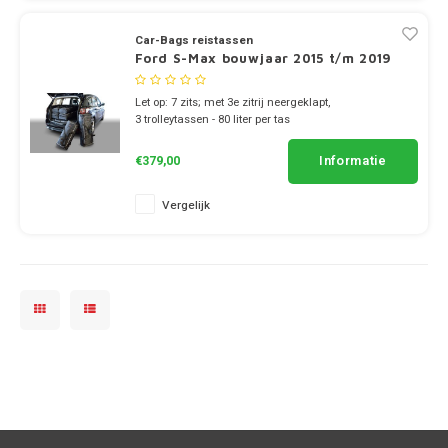
Tesla
Car-Bags reistassen
Ford S-Max bouwjaar 2015 t/m 2019
Toyota
Let op: 7 zits; met 3e zitrij neergeklapt,
3 trolleytassen - 80 liter per tas
Volkswagen
3 reistassen - 49 liter per tas
Informatie
€379,00
Volvo
Vergelijk
Xpeng
Zeekr
Bedrijfswagens
Dakdragertassen
Universeel