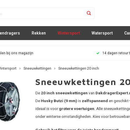
sendragers
Rekken
Wintersport
Watersport
Ca
len bij ons magazijn
14 dagen retour 
intersport
Sneeuwkettingen
Sneeuwkettingen 20 inch
Sneeuwkettingen 20
De
20 inch sneeuwkettingen
van
DakdragerExpert.
De
Husky Butzi (9 mm)
is
zelfspannend
en geschikt
ideaal is voor
grotere voertuigen
. Alle sneeuwketting
onder winterse omstandigheden. Kies voor betrouwbar