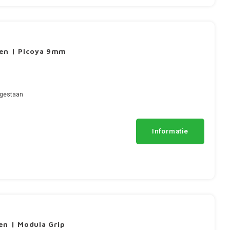
gen | Picoya 9mm
egestaan
Informatie
en | Modula Grip