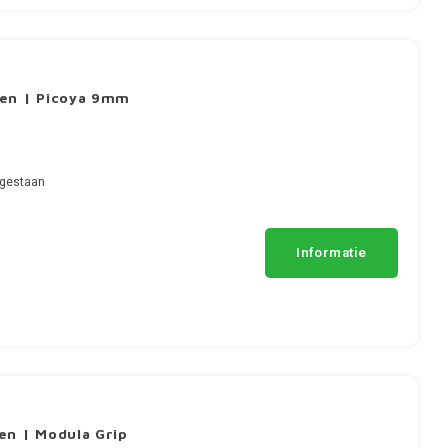
gen | Picoya 9mm
egestaan
Informatie
en | Modula Grip