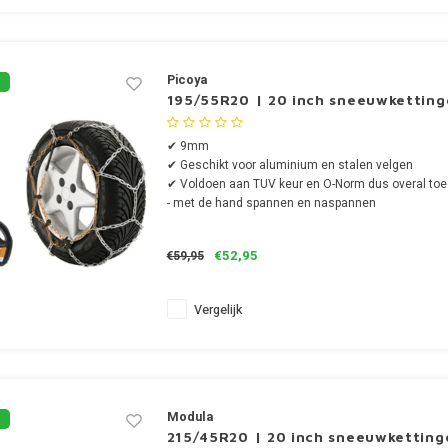
Picoya
195/55R20 | 20 inch sneeuwkettin
✔ 9mm
✔ Geschikt voor aluminium en stalen velgen
✔ Voldoen aan TUV keur en O-Norm dus overal to
- met de hand spannen en naspannen
€52,95
€59,95
Vergelijk
Modula
215/45R20 | 20 inch sneeuwketting