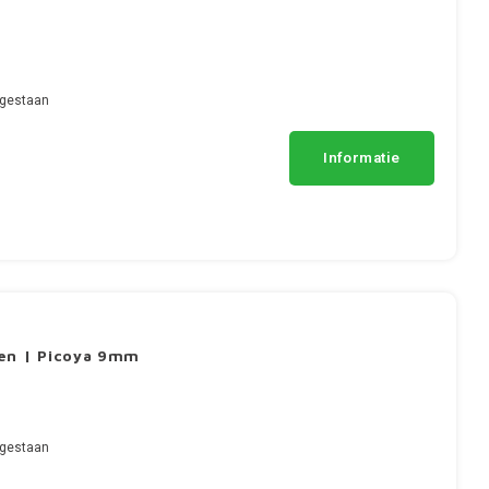
egestaan
Informatie
gen | Picoya 9mm
egestaan