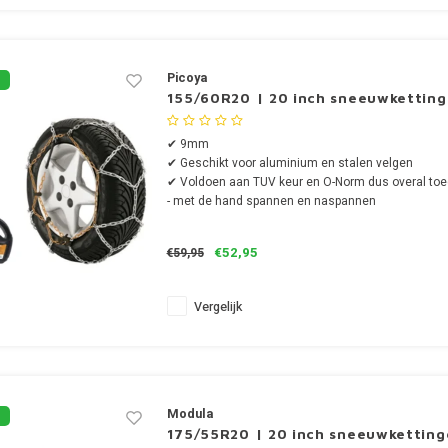
Picoya
155/60R20 | 20 inch sneeuwkettin
✔ 9mm
✔ Geschikt voor aluminium en stalen velgen
✔ Voldoen aan TUV keur en O-Norm dus overal to
- met de hand spannen en naspannen
€52,95
€59,95
Vergelijk
Modula
175/55R20 | 20 inch sneeuwketting