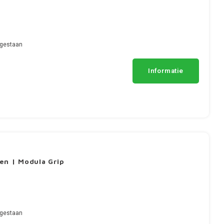
egestaan
Informatie
en | Modula Grip
egestaan