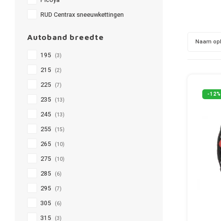
Picoya
RUD Centrax sneeuwkettingen
Autoband breedte
Naam op
195
(3)
215
(2)
225
(7)
-12%
235
(13)
245
(13)
255
(15)
265
(10)
275
(10)
285
(6)
295
(7)
305
(6)
315
(3)