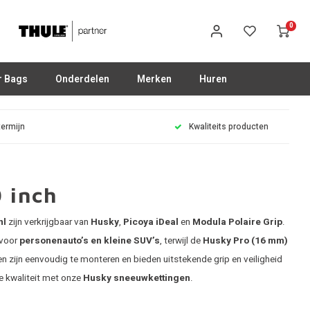
0
r Bags
Onderdelen
Merken
Huren
termijn
Kwaliteits producten
 inch
nl
zijn verkrijgbaar van
Husky
,
Picoya iDeal
en
Modula Polaire Grip
.
 voor
personenauto’s en kleine SUV’s
, terwijl de
Husky Pro (16 mm)
en zijn eenvoudig te monteren en bieden uitstekende grip en veiligheid
e kwaliteit met onze
Husky sneeuwkettingen
.