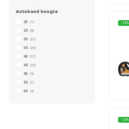
Autoband hoogte
20
(1)
-12%
25
(8)
30
(21)
35
(23)
40
(17)
45
(15)
50
(9)
55
(7)
60
(4)
-12%