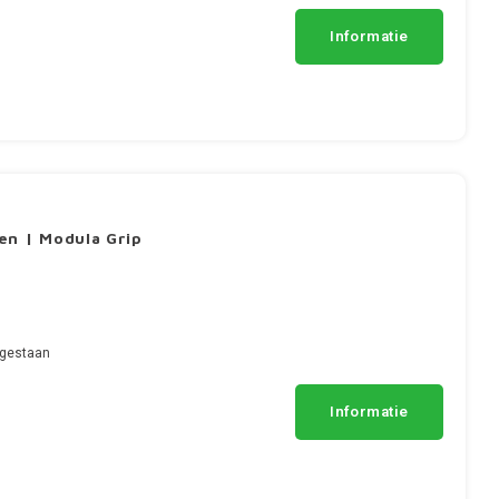
Informatie
en | Modula Grip
egestaan
Informatie