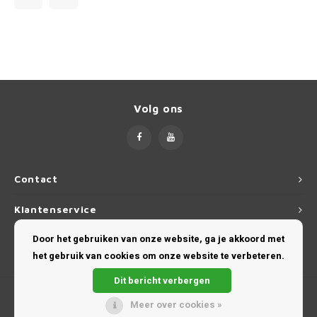
Dakdr
Porsche
Tesla CarBags
Thule
Dakdr
Renault
Toyota CarBags
Thule
Dakdr
Saab
Volkswagen CarBags
Volg ons
Seat
Volvo CarBags
Skoda
Contact
Smart
Klantenservice
SsangYong
Door het gebruiken van onze website, ga je akkoord met
Mijn account
het gebruik van cookies om onze website te verbeteren.
Subaru
Dit bericht verbergen
Meer over cookies »
Suzuki