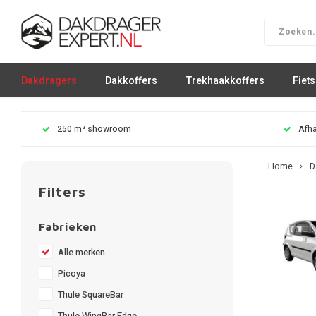
Dakdragers
Dakkoffers
Trekhaakkoffers
Fiet
250 m² showroom
Afha
Home
D
Filters
Fabrieken
Alle merken
Picoya
Thule SquareBar