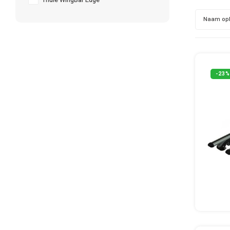
Thule WingBar Edge
Naam op
-23%