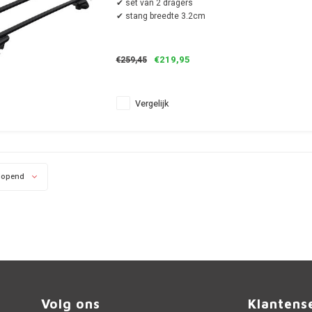
✔ set van 2 dragers
✔ stang breedte 3.2cm
€219,95
€259,45
Vergelijk
lopend
Volg ons
Klantens