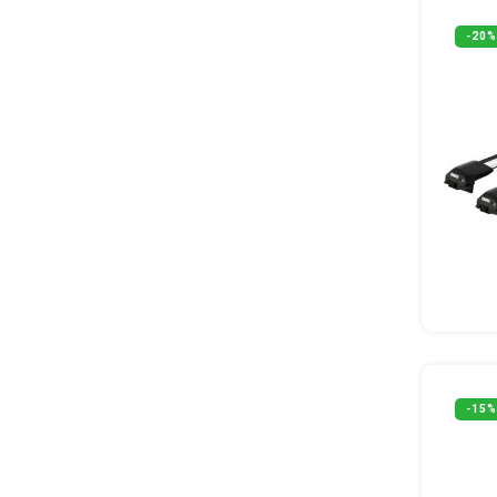
-20%
-15%