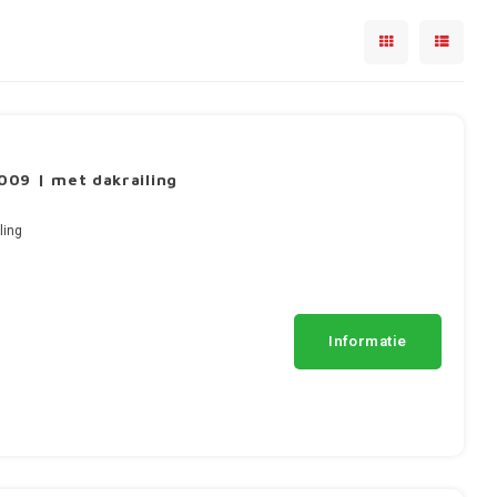
09 | met dakrailing
ling
Informatie