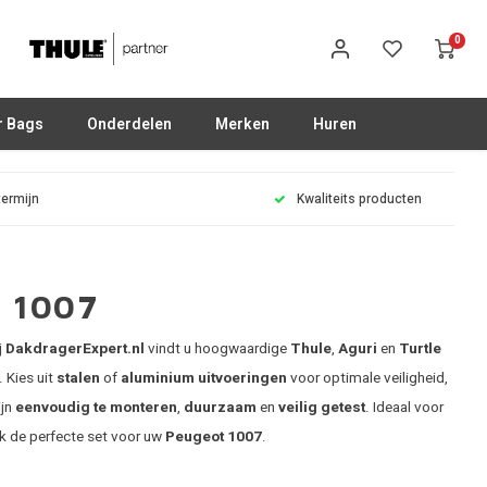
0
r Bags
Onderdelen
Merken
Huren
termijn
Kwaliteits producten
 1007
j
DakdragerExpert.nl
vindt u hoogwaardige
Thule
,
Aguri
en
Turtle
 Kies uit
stalen
of
aluminium uitvoeringen
voor optimale veiligheid,
ijn
eenvoudig te monteren
,
duurzaam
en
veilig getest
. Ideaal voor
k de perfecte set voor uw
Peugeot 1007
.