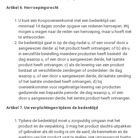
Artikel 6. Herroepingsrecht
Tesla
U kunt een Koopovereenkomst met een bedenktijd van
Toyota
minimaal 14 dagen zonder opgave van redenen herroepen. Wij
mogen u vragen naar de reden van herroeping, maar u hoeft niet
te antwoorden.
Volkswagen
De bedenktijd gaat in op de dag nadat u, of een vooraf door u
aangewezen derde: a) het product heeft ontvangen; of b) als u
in eenzelfde bestelling meerdere producten heeft besteld: de
Volvo
dag waarop u, of een door u aangewezen derde, het laatste
product heeft ontvangen; c) als de levering van een product
bestaat uit verschillende zendingen of onderdelen: de dag
Xpeng
waarop u, of een door u aangewezen derde, de laatste zending
of het laatste onderdeel heeft ontvangen; d) bij
Zeekr
overeenkomsten voor regelmatige levering van producten
gedurende een bepaalde periode: de dag waarop u, of een
door u aangewezen derde, het eerste product heeft ontvangen.
Bedrijfswagens
Artikel 7. Uw verplichtingen tijdens de bedenktijd
Dakdragertassen
Tijdens de bedenktijd moet u zorgvuldig omgaan met het
product en de verpakking. U mag het product slechts uitpakken
Universeel
of gebruiken als dit nodig is om de aard, de kenmerken en de
werking van het product vast te stellen. Het uitgangspunt hierbij