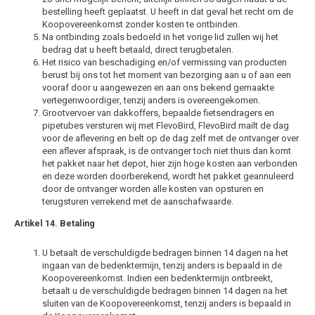
bestelling heeft geplaatst. U heeft in dat geval het recht om de
Koopovereenkomst zonder kosten te ontbinden.
Na ontbinding zoals bedoeld in het vorige lid zullen wij het
bedrag dat u heeft betaald, direct terugbetalen.
Het risico van beschadiging en/of vermissing van producten
berust bij ons tot het moment van bezorging aan u of aan een
vooraf door u aangewezen en aan ons bekend gemaakte
vertegenwoordiger, tenzij anders is overeengekomen.
Grootvervoer van dakkoffers, bepaalde fietsendragers en
pipetubes versturen wij met FlevoBird, FlevoBird mailt de dag
voor de aflevering en belt op de dag zelf met de ontvanger over
een aflever afspraak, is de ontvanger toch niet thuis dan komt
het pakket naar het depot, hier zijn hoge kosten aan verbonden
en deze worden doorberekend, wordt het pakket geannuleerd
door de ontvanger worden alle kosten van opsturen en
terugsturen verrekend met de aanschafwaarde.
Artikel 14. Betaling
U betaalt de verschuldigde bedragen binnen 14 dagen na het
ingaan van de bedenktermijn, tenzij anders is bepaald in de
Koopovereenkomst. Indien een bedenktermijn ontbreekt,
betaalt u de verschuldigde bedragen binnen 14 dagen na het
sluiten van de Koopovereenkomst, tenzij anders is bepaald in