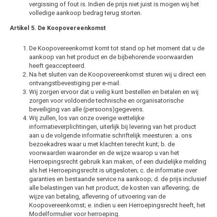
vergissing of fout is. Indien de prijs niet juist is mogen wij het
Dakdr
volledige aankoop bedrag terug storten.
Porsche
Tesla CarBags
Thule
Dakdr
Artikel 5. De Koopovereenkomst
Renault
Toyota CarBags
Thule
Dakdr
De Koopovereenkomst komt tot stand op het moment dat u de
aankoop van het product en de bijbehorende voorwaarden
heeft geaccepteerd.
Saab
Volkswagen CarBags
Na het sluiten van de Koopovereenkomst sturen wij u direct een
ontvangstbevestiging per e-mail.
Seat
Volvo CarBags
Wij zorgen ervoor dat u veilig kunt bestellen en betalen en wij
zorgen voor voldoende technische en organisatorische
beveiliging van alle (persoons)gegevens.
Skoda
Wij zullen, los van onze overige wettelijke
informatieverplichtingen, uiterlijk bij levering van het product
aan u de volgende informatie schriftelijk meesturen: a. ons
Smart
bezoekadres waar u met klachten terecht kunt; b. de
voorwaarden waaronder en de wijze waarop u van het
Herroepingsrecht gebruik kan maken, of een duidelijke melding
SsangYong
als het Herroepingsrecht is uitgesloten; c. de informatie over
garanties en bestaande service na aankoop; d. de prijs inclusief
Subaru
alle belastingen van het product; de kosten van aflevering; de
wijze van betaling, aflevering of uitvoering van de
Koopovereenkomst; e. indien u een Herroepingsrecht heeft, het
Suzuki
Modelformulier voor herroeping.