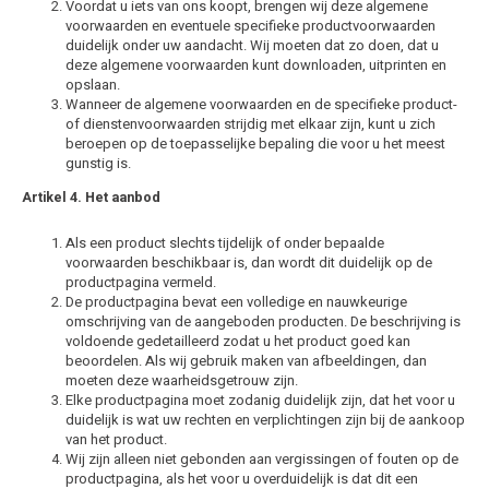
Voordat u iets van ons koopt, brengen wij deze algemene
Dakdr
voorwaarden en eventuele specifieke productvoorwaarden
Dakdr
Dakdr
duidelijk onder uw aandacht. Wij moeten dat zo doen, dat u
Mercedes
Peugeot CarBags
Thule
Dakdr
deze algemene voorwaarden kunt downloaden, uitprinten en
Dakdr
opslaan.
Wanneer de algemene voorwaarden en de specifieke product-
MG
Porsche CarBags
Thule
Dakdr
of dienstenvoorwaarden strijdig met elkaar zijn, kunt u zich
Dakdr
beroepen op de toepasselijke bepaling die voor u het meest
Mini
Renault CarBags
Thule
gunstig is.
Dakdr
Dakdr
Artikel 4. Het aanbod
Mitsubishi
Saab CarBags
Thule
Dakdr
Als een product slechts tijdelijk of onder bepaalde
Dakdr
voorwaarden beschikbaar is, dan wordt dit duidelijk op de
Nio
Seat CarBags
Thule
Dakdr
productpagina vermeld.
Dakdr
De productpagina bevat een volledige en nauwkeurige
Nissan
Skoda CarBags
Thule
omschrijving van de aangeboden producten. De beschrijving is
Dakdr
voldoende gedetailleerd zodat u het product goed kan
Dakdr
beoordelen. Als wij gebruik maken van afbeeldingen, dan
Opel
SsangYong CarBags
Thule
moeten deze waarheidsgetrouw zijn.
Dakdr
Elke productpagina moet zodanig duidelijk zijn, dat het voor u
Dakdr
duidelijk is wat uw rechten en verplichtingen zijn bij de aankoop
Peugeot
Subaru CarBags
Thule
Dakdr
van het product.
Dakdr
Wij zijn alleen niet gebonden aan vergissingen of fouten op de
productpagina, als het voor u overduidelijk is dat dit een
Polestar
Suzuki CarBags
Thule
Dakdr