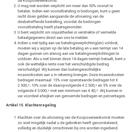
de Koopovereenkomst.
U mag niet worden verplicht om meer dan 50% vooruit te
betalen. Indien een vooruitbetaling is bedongen, kunt u geen
recht doen gelden aangaande de uitvoering van de
desbetreffende bestelling, voordat de bedongen
vooruitbetaling heeft plaatsgevonden.
U bent verplicht om onjuistheden in verstrekte of vermelde
betaalgegevens direct aan ons te melden.
Indien u niet tijdig aan uw betalingsverplichting(en) voldoet,
moeten wij u wijzen op de late betaling en u een termijn van 14
dagen gunnen om alsnog aan uw betalingsverplichtingen te
voldoen. Als u niet binnen deze 14-dagen-termijn betaalt, bent u
ook de wettelijke rente over het verschuldigde bedrag
verschuldigd. Wij kunnen dan buitengerechtelijke
incassokosten aan u in rekening brengen. Deze incassokosten
bedragen maximaal: 15% over openstaande bedragen tot €
2.500,=; 10% over de daaropvolgende € 2.500,= en 5% over de
volgende € 5.000,= met een minimum van € 40,=. Wij kunnen in
uw voordeel afwijken van genoemde bedragen en percentages.
Artikel 15. Klachtenregeling
Klachten over de uitvoering van de Koopovereenkomst moeten
zo snel mogelijk nadat u de gebreken heeft geconstateerd,
volledig en duidelijk omschreven bij ons worden ingediend.