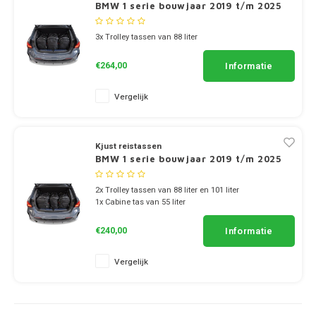
Dakdr
BMW 1 serie bouwjaar 2019 t/m 2025
Dakdr
Polestar CarBags
Dakdr
Mercedes
Thule
3x Trolley tassen van 88 liter
Dakdr
Dakdr
Peugeot CarBags
Informatie
€264,00
MG
Thule
Dakdr
Dakdr
Porsche CarBags
Vergelijk
Mini
Thule
Dakdr
Dakdr
Renault CarBags
Mitsubishi
Thule
Dakdr
Kjust reistassen
Dakdr
Saab CarBags
BMW 1 serie bouwjaar 2019 t/m 2025
Nio
Thule
Dakdr
2x Trolley tassen van 88 liter en 101 liter
Dakdr
Seat CarBags
1x Cabine tas van 55 liter
Nissan
Thule
Dakdr
Dakdr
Skoda CarBags
Informatie
€240,00
Opel
Thule
Dakdr
Dakdr
SsangYong CarBags
Vergelijk
Peugeot
Thule
Dakdr
Dakdr
Subaru CarBags
Polestar
Thule
Dakdr