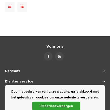
Dakdr
Suzuki CarBags
Porsche
Thule
Dakdr
Tesla CarBags
Renault
Thule
Dakdr
Toyota CarBags
Saab
Volkswagen CarBags
Seat
Volg ons
Volvo CarBags
Skoda
Smart
Contact
Klantenservice
SsangYong
Door het gebruiken van onze website, ga je akkoord met
Mijn account
Subaru
het gebruik van cookies om onze website te verbeteren.
Dit bericht verbergen
Suzuki