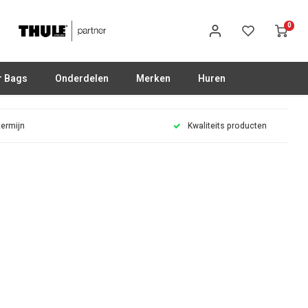
0
r Bags
Onderdelen
Merken
Huren
termijn
Kwaliteits producten
S