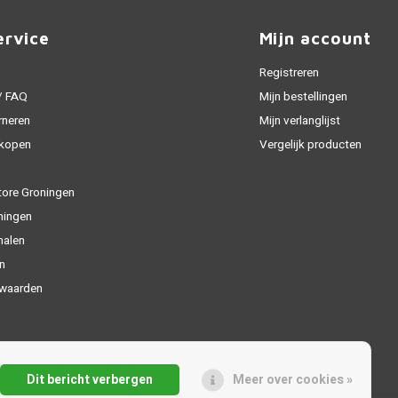
ervice
Mijn account
Registreren
 / FAQ
Mijn bestellingen
rneren
Mijn verlanglijst
 kopen
Vergelijk producten
tore Groningen
ningen
halen
n
waarden
Dit bericht verbergen
Meer over cookies »