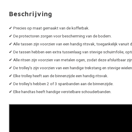
Beschrijving
✔ Precies op maat gemaakt van de kofferbak.
✔ De protectoren zorgen voor bescherming van de bodem.
✔ Alle tassen zijn voorzien van een handig ritsvak, toegankelijk vanuit d
✔ De tassen hebben een extra tussenlaag van stevige schuimfolie, op
✔ Alle ritsen zijn voorzien van metalen ogen, zodat deze afsluitbaar zij
✔ De trolley's zijn voorzien van een handige trekstang en stevige wiel
✔ Elke trolley heeft aan de binnenzijde een handig ritsvak.
✔ De trolley's hebben 2 of 3 spanbanden aan de binnenzijde.
✔ Elke handtas heeft handige verstelbare schouderbanden.