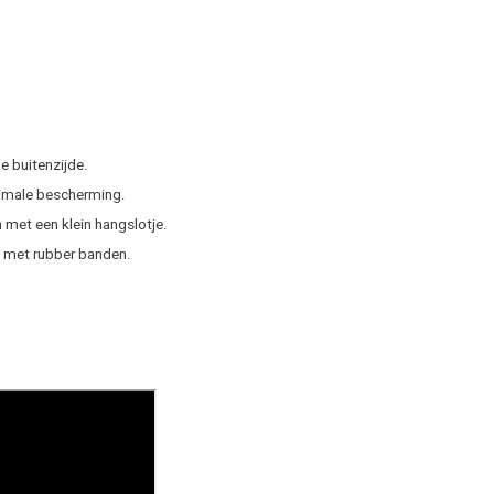
e buitenzijde.
timale bescherming.
n met een klein hangslotje.
en met rubber banden.