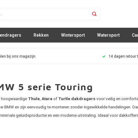
sendragers
Rekken
Wintersport
Watersport
Ca
len bij ons magazijn
14 dagen retour 
MW 5 serie Touring
hoogwaardige
Thule
,
Atara
of
Turtle dakdragers
voor veilig en comfort
n uw BMW en zijn eenvoudig te monteren zonder ingewikkelde handelingen. D
minimale geluidsproductie en een moderne uitstraling. Ideaal voor dakkoffers, 