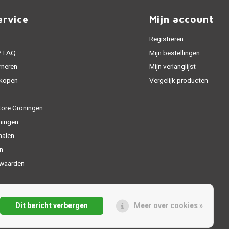
ervice
Mijn account
Registreren
 / FAQ
Mijn bestellingen
rneren
Mijn verlanglijst
 kopen
Vergelijk producten
tore Groningen
ningen
halen
n
waarden
Dit bericht verbergen
Meer over cookies »