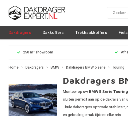
Dakdragers
Dakkoffers
Trekhaakkoffers
Fiet
250 m² showroom
Afha
Home
Dakdragers
BMW
Dakdragers BMW 5 serie
Touring
Dakdragers B
Monteer op uw
BMW 5 Serie Touring
sluiten perfect aan op de dakrails va
Thule dakdragers optimale stabiliteit, 
en gebruiksgemak tijdens elke reis.