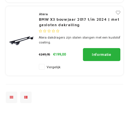
Dakdr
Polestar
Tesla CarBags
Thule
Dakdr
Atera
BMW X3 bouwjaar 2017 t/m 2024 | met
Porsche
gesloten dakrailing
Toyota CarBags
Thule
Dakdr
Renault
Atera dakdragers zijn stalen stangen met een kuststof
Volkswagen CarBags
coating.
✔ set van 2 dragers
Saab
✔ stang breedte 3.2cm
Volvo CarBags
Informatie
€199,00
€249,95
✔ readyfit, montagetijd +- 10min.
Seat
Vergelijk
Skoda
Smart
SsangYong
Subaru