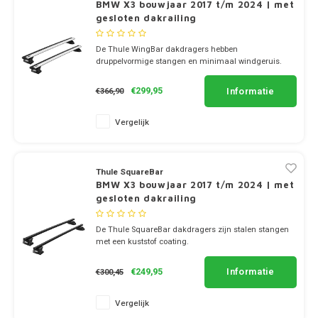
Dakdr
BMW X3 bouwjaar 2017 t/m 2024 | met
Dakdr
gesloten dakrailing
Mazda
Dakdr
Peugeot CarBags
Thule
Dakdr
De Thule WingBar dakdragers hebben
Dakdr
Mercedes
druppelvormige stangen en minimaal windgeruis.
Porsche CarBags
Thule
Dakdr
✔ set van 2 dragers
✔ stang breedte 8cm
Dakdr
MG
Informatie
€299,95
€366,90
Renault CarBags
Thule
Dakdr
Dakdr
Vergelijk
Mini
Saab CarBags
Thule
Dakdr
Dakdr
Mitsubishi
Seat CarBags
Thule
Thule SquareBar
Dakdr
BMW X3 bouwjaar 2017 t/m 2024 | met
Dakdr
Nio
gesloten dakrailing
Skoda CarBags
Thule
Dakdr
Dakdr
Nissan
De Thule SquareBar dakdragers zijn stalen stangen
SsangYong CarBags
Thule
met een kuststof coating.
Dakdr
✔ set van 2 dragers
Dakdr
Opel
✔ stang breedte 3.2cm
Informatie
€249,95
€300,45
Subaru CarBags
Thule
Dakdr
Dakdr
Peugeot
Vergelijk
Suzuki CarBags
Thule
Dakdr