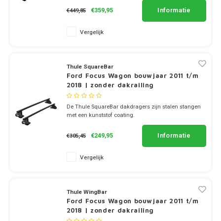
✔ stang breedte 8cm
Suzuki
Informatie
€359,95
€449,85
Tesla
Vergelijk
Toyota
Thule SquareBar
Ford Focus Wagon bouwjaar 2011 t/m
Volkswagen
2018 | zonder dakrailing
Volvo
De Thule SquareBar dakdragers zijn stalen stangen
met een kunststof coating.
✔ set van 2 dragers
Xpeng
✔ stang breedte 3.2cm
Informatie
€249,95
€305,45
Zeekr
Vergelijk
Bedrijfswagens
Thule WingBar
Dakdragertassen
Ford Focus Wagon bouwjaar 2011 t/m
2018 | zonder dakrailing