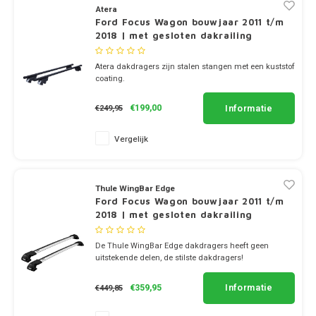
Dakdr
Atera
Dakdr
Mazda
Ford Focus Wagon bouwjaar 2011 t/m
Dakdr
Peugeot CarBags
Thule
2018 | met gesloten dakrailing
Dakdr
Dakdr
Mercedes
Atera dakdragers zijn stalen stangen met een kuststof
Porsche CarBags
Thule
Dakdr
coating.
Dakdr
MG
✔ set van 2 dragers
Renault CarBags
Thule
✔ stang breedte 3.2cm
Dakdr
Informatie
€199,00
€249,95
✔ readyfit, montagetijd +- 10min.
Dakdr
Mini
Saab CarBags
Thule
Vergelijk
Dakdr
Dakdr
Mitsubishi
Seat CarBags
Thule
Dakdr
Thule WingBar Edge
Dakdr
Nio
Ford Focus Wagon bouwjaar 2011 t/m
Skoda CarBags
Thule
Dakdr
2018 | met gesloten dakrailing
Dakdr
Nissan
SsangYong CarBags
Thule
Dakdr
De Thule WingBar Edge dakdragers heeft geen
uitstekende delen, de stilste dakdragers!
Dakdr
Opel
✔ set van 2 dragers
Subaru CarBags
Thule
Dakdr
✔ stang breedte 8cm
Informatie
€359,95
€449,85
Dakdr
Peugeot
Suzuki CarBags
Thule
Dakdr