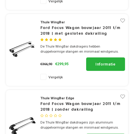
Vergelijk
Dakdr
Polestar
Tesla CarBags
Thule
Dakdr
Porsche
Thule WingBar
Toyota CarBags
Thule
Ford Focus Wagon bouwjaar 2011 t/m
Dakdr
2018 | met gesloten dakrailing
Renault
Volkswagen CarBags
De Thule WingBar dakdragers hebben
Saab
druppelvormige stangen en minimaal windgeruis.
Volvo CarBags
✔ set van 2 dragers
✔ stang breedte 8cm
Informatie
€299,95
€366,90
Seat
Vergelijk
Skoda
Smart
Thule WingBar Edge
Ford Focus Wagon bouwjaar 2011 t/m
SsangYong
2018 | zonder dakrailing
De Thule WingBar dakdragers zijn aluminium
Subaru
druppelvormige stangen en minimaal windgeruis.
✔ set van 2 dragers