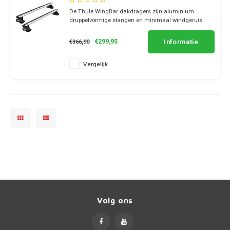
Universeel
De Thule WingBar dakdragers zijn aluminium
druppelvormige stangen en minimaal windgeruis.
✔ set van 2 dragers
✔ stang breedte 8cm
Informatie
€299,95
€366,90
Vergelijk
Volg ons