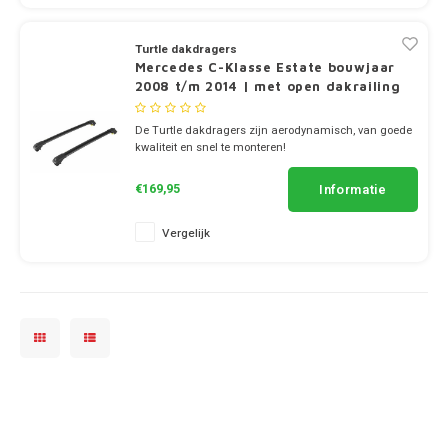
Dakdr
Polestar
Tesla CarBags
Thule
Dakdr
Dakdr
Turtle dakdragers
Mercedes C-Klasse Estate bouwjaar
Porsche
2008 t/m 2014 | met open dakrailing
Toyota CarBags
Thule
Dakdr
Renault
De Turtle dakdragers zijn aerodynamisch, van goede
Volkswagen CarBags
kwaliteit en snel te monteren!
✔ set van 2 dragers
Saab
✔ stang breedte 7cm
Volvo CarBags
Informatie
€169,95
Seat
Vergelijk
Skoda
Smart
SsangYong
Subaru