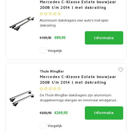
Dakdr
Dakdr
Mercedes C-Klasse Estate bouwjaar
2008 t/m 2014 | met dakrailing
Dakdr
Peugeot CarBags
Thule
Dakdr
Dakdr
Mercedes
Aluminium dakdragers voor auto's met open
dakrailing
Porsche CarBags
Thule
Dakdr
✔ set van 2 stangen
Dakdr
✔ stang breedte 5.4cm
MG
Informatie
€89,95
€109,95
Renault CarBags
Thule
Dakdr
Dakdr
Vergelijk
Mini
Saab CarBags
Thule
Dakdr
Dakdr
Mitsubishi
Seat CarBags
Thule
Thule WingBar
Dakdr
Dakdr
Mercedes C-Klasse Estate bouwjaar
Nio
2008 t/m 2014 | met dakrailing
Skoda CarBags
Thule
Dakdr
Dakdr
Nissan
De Thule WingBar dakdragers zijn aluminium
SsangYong CarBags
Thule
druppelvormige stangen en minimaal windgeruis.
Dakdr
Dakdr
✔ set van 2 dragers
Opel
✔ stang breedte 8cm
Informatie
€269,95
€320,90
Subaru CarBags
Thule
Dakdr
Dakdr
Peugeot
Vergelijk
Suzuki CarBags
Thule
Dakdr