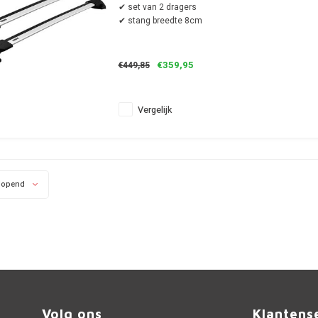
✔ set van 2 dragers
✔ stang breedte 8cm
€359,95
€449,85
Vergelijk
lopend
Volg ons
Klantens