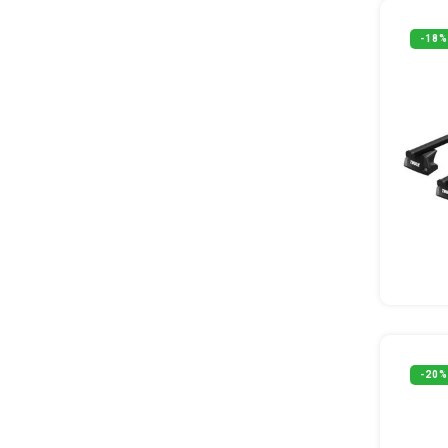
-18%
-20%