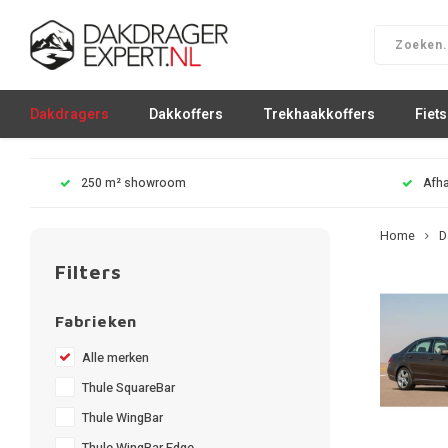
Dakdragers
Dakkoffers
Trekhaakkoffers
Fiet
250 m² showroom
Afha
Home
D
Filters
Fabrieken
Alle merken
Thule SquareBar
Thule WingBar