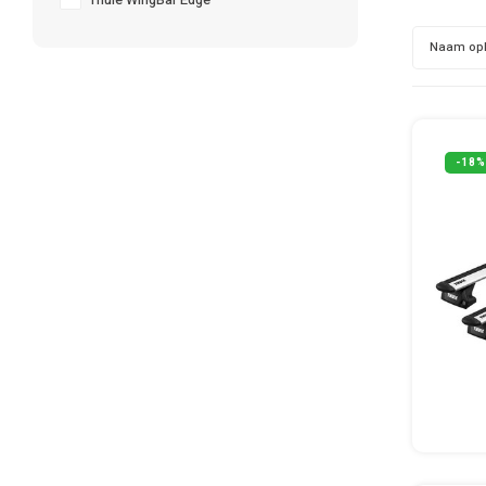
Thule WingBar Edge
Naam op
-18%