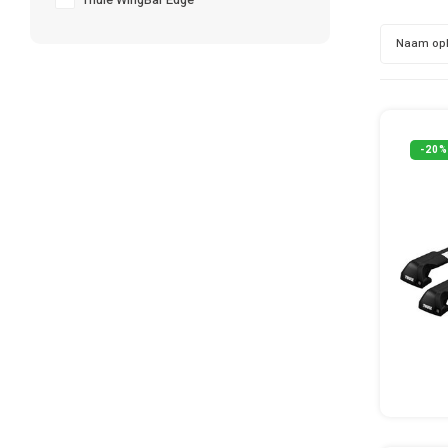
Thule WingBar Edge
Naam op
-20%