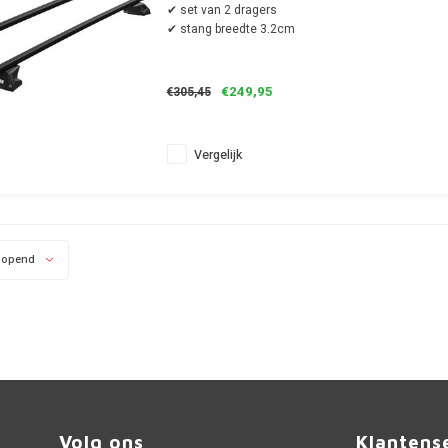
✔ set van 2 dragers
✔ stang breedte 3.2cm
€249,95
€305,45
Vergelijk
lopend
Volg ons
Klantens