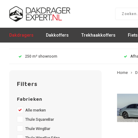
Dakdragers
Dakkoffers
Trekhaakkoffers
Fiet
250 m² showroom
Afha
Home
D
Filters
Fabrieken
Alle merken
Thule SquareBar
Thule WingBar