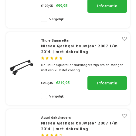
Dakdr
✔ stang breedte 5.4cm
Informatie
€99,95
€129,95
Dakdr
Dakdr
Mercedes
Peugeot CarBags
Thule
Dakdr
Vergelijk
Dakdr
MG
Porsche CarBags
Thule
Dakdr
Dakdr
Thule SquareBar
Mini
Renault CarBags
Thule
Dakdr
Nissan Qashqai bouwjaar 2007 t/m
2014 | met dakrailing
Dakdr
Mitsubishi
Saab CarBags
Thule
Dakdr
De Thule SquareBar dakdragers zijn stalen stangen
Dakdr
met een kuststof coating.
Nio
Seat CarBags
Thule
✔ set van 2 dragers
Dakdr
✔ stang breedte 3.2cm
Dakdr
Informatie
€219,95
€259,45
Skoda CarBags
Thule
Dakdr
Nissan
Vergelijk
Dakdr
SsangYong CarBags
Thule
Dakdr
Dakdr
Opel
Aguri dakdragers
Subaru CarBags
Thule
Dakdr
Nissan Qashqai bouwjaar 2007 t/m
Dakdr
Peugeot
2014 | met dakrailing
Suzuki CarBags
Thule
Dakdr