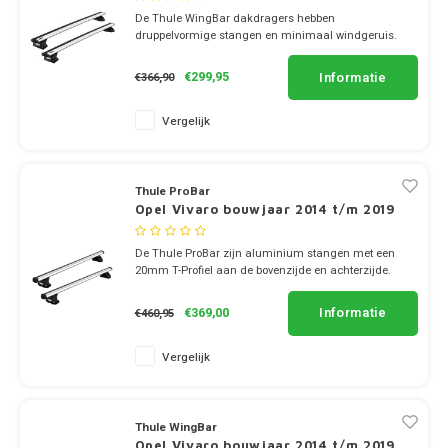
Dakdr
De Thule WingBar dakdragers hebben
Dakdr
druppelvormige stangen en minimaal windgeruis.
Dakdr
Mercedes
Peugeot CarBags
Thule
✔ set van 2 dragers
Dakdr
✔ stang breedte 8cm
Dakdr
Informatie
€299,95
€366,90
MG
Porsche CarBags
Thule
Dakdr
Vergelijk
Dakdr
Mini
Renault CarBags
Thule
Dakdr
Dakdr
Thule ProBar
Mitsubishi
Saab CarBags
Thule
Dakdr
Opel Vivaro bouwjaar 2014 t/m 2019
Dakdr
Nio
Seat CarBags
Thule
Dakdr
De Thule ProBar zijn aluminium stangen met een
Dakdr
20mm T-Profiel aan de bovenzijde en achterzijde.
✔ set van 2 dragers
Nissan
Skoda CarBags
Thule
Dakdr
✔ probar dikte 6cm
Informatie
€369,00
€460,95
Dakdr
SsangYong CarBags
Thule
Dakdr
Opel
Vergelijk
Dakdr
Subaru CarBags
Thule
Dakdr
Dakdr
Peugeot
Thule WingBar
Suzuki CarBags
Thule
Opel Vivaro bouwjaar 2014 t/m 2019
Dakdr