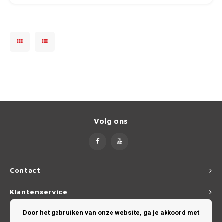
Dakdr
Polestar
Tesla CarBags
Thule
Dakdr
Porsche
Toyota CarBags
Thule
Dakdr
Renault
Volkswagen CarBags
Saab
Volvo CarBags
Seat
Volg ons
Skoda
Smart
Contact
SsangYong
Klantenservice
Subaru
Door het gebruiken van onze website, ga je akkoord met
Mijn account