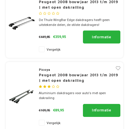
Dakdr
Peugeot 2008 bouwjaar 2013 t/m 2019
Dakdr
Dakdr
| met open dakrailing
Mercedes
Peugeot CarBags
Thule
Dakdr
Dakdr
De Thule WingBar Edge dakdragers heeft geen
Dakdr
uitstekende delen, de stilste dakdragers!
MG
Porsche CarBags
Thule
Dakdr
✔ set van 2 dragers
✔ stang breedte 8cm
Dakdr
Informatie
€359,95
€449,85
Mini
Renault CarBags
Thule
Dakdr
Dakdr
Vergelijk
Mitsubishi
Saab CarBags
Thule
Dakdr
Dakdr
Nio
Seat CarBags
Thule
Picoya
Dakdr
Peugeot 2008 bouwjaar 2013 t/m 2019
Dakdr
| met open dakrailing
Nissan
Skoda CarBags
Thule
Dakdr
Dakdr
Aluminium dakdragers voor auto's met open
Opel
SsangYong CarBags
Thule
dakrailing
Dakdr
✔ set van 2 stangen
Dakdr
✔ stang breedte 5.4cm
Informatie
€89,95
€109,95
Subaru CarBags
Thule
Dakdr
Peugeot
Dakdr
Vergelijk
Suzuki CarBags
Thule
Dakdr