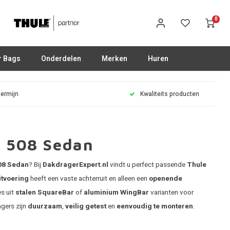
0
r Bags
Onderdelen
Merken
Huren
termijn
Kwaliteits producten
t 508 Sedan
08 Sedan
? Bij
DakdragerExpert.nl
vindt u perfect passende
Thule
tvoering
heeft een vaste achterruit en alleen een
openende
es uit
stalen SquareBar
of
aluminium WingBar
varianten voor
gers zijn
duurzaam
,
veilig getest
en
eenvoudig te monteren
.