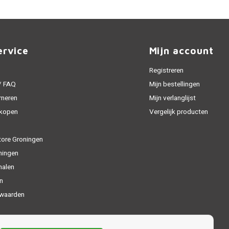
ervice
Mijn account
Registreren
 / FAQ
Mijn bestellingen
rneren
Mijn verlanglijst
 kopen
Vergelijk producten
tore Groningen
ningen
halen
n
waarden