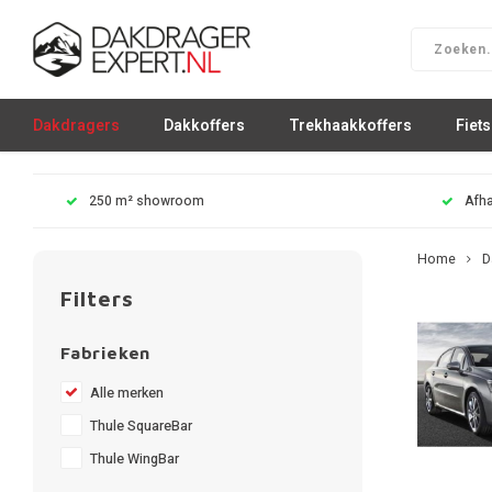
Dakdragers
Dakkoffers
Trekhaakkoffers
Fiet
250 m² showroom
Afha
Home
D
Filters
Fabrieken
Alle merken
Thule SquareBar
Thule WingBar