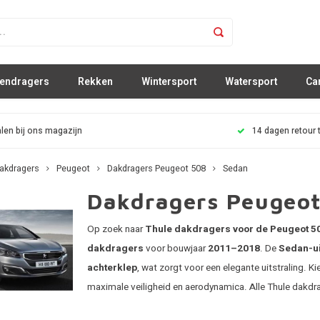
sendragers
Rekken
Wintersport
Watersport
Ca
len bij ons magazijn
14 dagen retour 
akdragers
Peugeot
Dakdragers Peugeot 508
Sedan
Dakdragers Peugeo
Op zoek naar
Thule dakdragers voor de Peugeot 5
dakdragers
voor bouwjaar
2011–2018
. De
Sedan-ui
achterklep
, wat zorgt voor een elegante uitstraling. Ki
maximale veiligheid en aerodynamica. Alle Thule dakdra