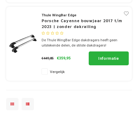
Dakdr
Tesla CarBags
Thule
Dakdr
Thule WingBar Edge
Porsche
Porsche Cayenne bouwjaar 2017 t/m
2023 | zonder dakrailing
Toyota CarBags
Thule
Dakdr
Renault
De Thule WingBar Edge dakdragers heeft geen
Volkswagen CarBags
uitstekende delen, de stilste dakdragers!
✔ set van 2 dragers
Saab
✔ stang breedte 8cm
Volvo CarBags
Informatie
€359,95
€449,85
Seat
Vergelijk
Skoda
Smart
SsangYong
Subaru