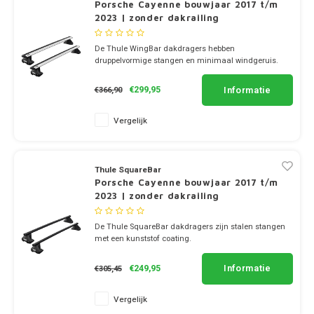
Dakdr
Porsche Cayenne bouwjaar 2017 t/m
Dakdr
2023 | zonder dakrailing
Dakdr
Mercedes
Peugeot CarBags
Thule
Dakdr
De Thule WingBar dakdragers hebben
Dakdr
druppelvormige stangen en minimaal windgeruis.
MG
Porsche CarBags
Thule
Dakdr
✔ set van 2 dragers
✔ stang breedte 8cm
Dakdr
Informatie
€299,95
€366,90
Mini
Renault CarBags
Thule
Dakdr
Dakdr
Vergelijk
Mitsubishi
Saab CarBags
Thule
Dakdr
Dakdr
Nio
Seat CarBags
Thule
Thule SquareBar
Dakdr
Porsche Cayenne bouwjaar 2017 t/m
Dakdr
2023 | zonder dakrailing
Nissan
Skoda CarBags
Thule
Dakdr
Dakdr
De Thule SquareBar dakdragers zijn stalen stangen
Opel
SsangYong CarBags
Thule
met een kunststof coating.
Dakdr
✔ set van 2 dragers
Dakdr
✔ stang breedte 3.2cm
Informatie
€249,95
€305,45
Peugeot
Subaru CarBags
Thule
Dakdr
Dakdr
Vergelijk
Polestar
Suzuki CarBags
Thule
Dakdr