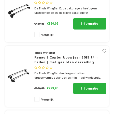
Ineos
Lancia CarBags
Dakdr
Dakdr
CarBa
CarBa
Thule
Dakdr
Dakdr
Dakdr
Dakdr
Dakdr
Dakdr
Dakdr
Dakdr
Dakdr
Dakdr
De Thule WingBar Edge dakdragers heeft geen
Dakdr
Dakdr
Dakdr
CarBa
uitstekende delen, de stilste dakdragers!
Infiniti
Lexus CarBags
Dakdr
Dakdr
CarBa
Thule
Dakdr
Dakdr
Dakdr
Dakdr
Dakdr
Dakdr
✔ set van 2 dragers
Dakdr
Dakdr
Dakdr
✔ stang breedte 8cm
Informatie
€359,95
€449,85
Dakdr
Dakdr
CarBa
Jaguar
MG CarBags
Dakdr
CarBa
Thule
Dakdr
Dakdr
Dakdr
Dakdr
Dakdr
Dakdr
Dakdr
Vergelijk
Dakdr
Dakdr
CarBa
Jeep
Mazda CarBags
Dakdr
CarBa
Thule
Dakdr
Dakdr
Dakdr
Dakdr
Dakdr
Dakdr
Dakdr
Dakdr
Kia
Mercedes CarBags
Dakdr
Thule
Thule WingBar
Dakdr
Dakdr
Dakdr
Dakdr
Renault Captur bouwjaar 2019 t/m
Dakdr
Dakdr
Dakdr
heden | met gesloten dakrailing
Land Rover
Mini CarBags
Thule
Dakdr
Dakdr
Dakdr
Dakdr
Dakdr
De Thule WingBar dakdragers hebben
Dakdr
Dakdr
LeapMotor
Mitsubishi CarBags
Thule
druppelvormige stangen en minimaal windgeruis.
Dakdr
Dakdr
Dakdr
✔ set van 2 dragers
Dakdr
✔ stang breedte 8cm
Dakdr
Informatie
€299,95
Lexus
Nissan CarBags
Thule
€366,90
Dakdr
Dakdr
Dakdr
Vergelijk
Lynk & Co
Opel CarBags
Thule
Dakdr
Dakdr
Dakdr
Mazda
Polestar CarBags
Thule