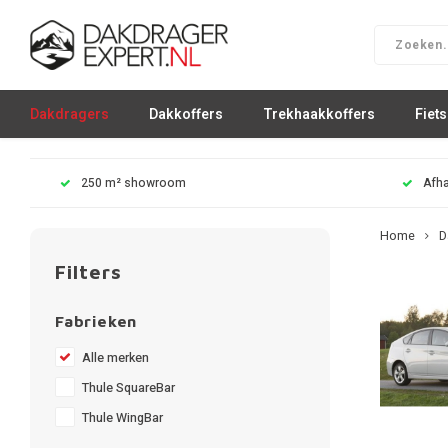
Dakdragers
Dakkoffers
Trekhaakkoffers
Fiet
250 m² showroom
Afha
Home
D
Filters
Fabrieken
Alle merken
Thule SquareBar
Thule WingBar