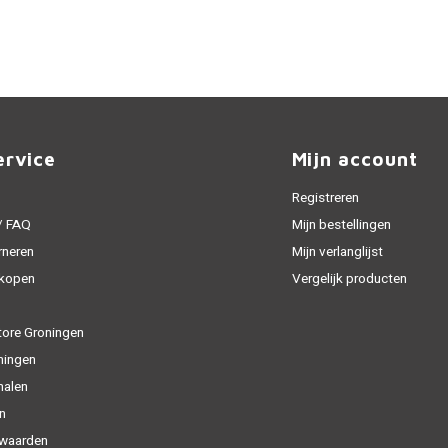
ervice
Mijn account
Registreren
 / FAQ
Mijn bestellingen
rneren
Mijn verlanglijst
 kopen
Vergelijk producten
tore Groningen
ningen
halen
n
waarden