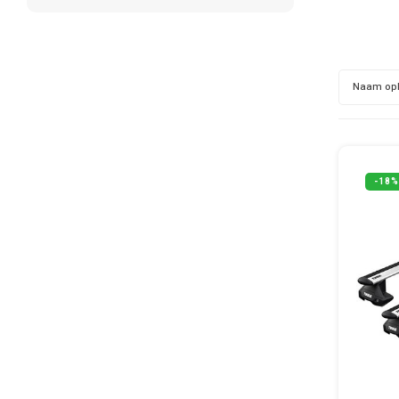
Naam op
-18%