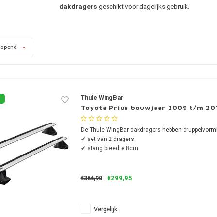
dakdragers
geschikt voor dagelijks gebruik.
lopend
Thule WingBar
Toyota Prius bouwjaar 2009 t/m 20
De Thule WingBar dakdragers hebben druppelvormi
✔ set van 2 dragers
✔ stang breedte 8cm
€299,95
€366,90
Vergelijk