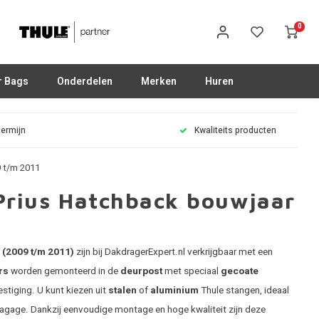
0
r Bags
Onderdelen
Merken
Huren
termijn
Kwaliteits producten
 t/m 2011
Prius Hatchback bouwjaar
 (2009 t/m 2011)
zijn bij DakdragerExpert.nl verkrijgbaar met een
rs
worden gemonteerd in de
deurpost
met speciaal
gecoate
estiging. U kunt kiezen uit
stalen
of
aluminium
Thule stangen, ideaal
 bagage. Dankzij eenvoudige montage en hoge kwaliteit zijn deze