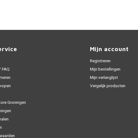
ervice
Mijn account
Registreren
 / FAQ
Mijn bestellingen
rneren
Mijn verlanglijst
 kopen
Vergelijk producten
tore Groningen
ningen
halen
n
waarden