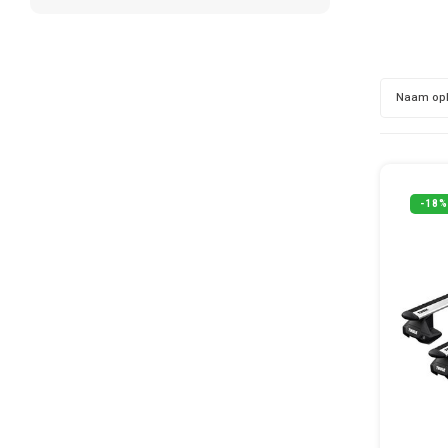
Naam op
-18%