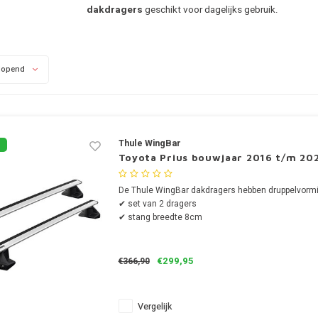
dakdragers
geschikt voor dagelijks gebruik.
lopend
Thule WingBar
Toyota Prius bouwjaar 2016 t/m 20
De Thule WingBar dakdragers hebben druppelvormi
✔ set van 2 dragers
✔ stang breedte 8cm
€299,95
€366,90
Vergelijk