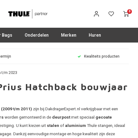
0
r Bags
Onderdelen
Merken
Huren
termijn
Kwaliteits producten
 t/m 2023
Prius Hatchback bouwjaar
 (2009 t/m 2011)
zijn bij DakdragerExpert.nl verkrijgbaar met een
rs
worden gemonteerd in de
deurpost
met speciaal
gecoate
estiging. U kunt kiezen uit
stalen
of
aluminium
Thule stangen, ideaal
 bagage. Dankzij eenvoudige montage en hoge kwaliteit zijn deze