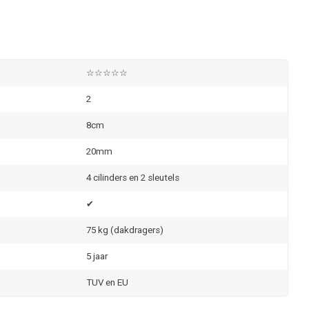
☆☆☆☆☆
2
8cm
20mm
4 cilinders en 2 sleutels
✔
75 kg (dakdragers)
5 jaar
TUV en EU