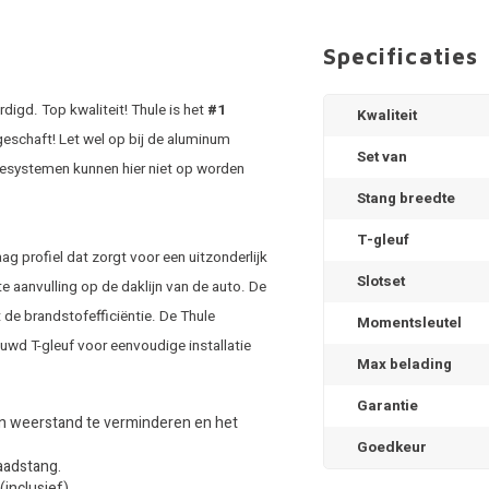
Specificaties
igd. Top kwaliteit! Thule is het
#1
Kwaliteit
geschaft! Let wel op bij de aluminum
Set van
esystemen kunnen hier niet op worden
Stang breedte
T-gleuf
 profiel dat zorgt voor een uitzonderlijk
Slotset
e aanvulling op de daklijn van de auto. De
de brandstofefficiëntie. De Thule
Momentsleutel
uwd T-gleuf voor eenvoudige installatie
Max belading
Garantie
en weerstand te verminderen en het
Goedkeur
laadstang.
inclusief).