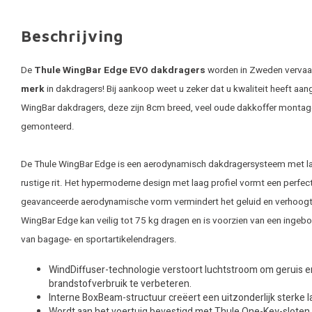
Beschrijving
De
Thule WingBar Edge EVO dakdragers
worden in Zweden vervaard
merk
in dakdragers! Bij aankoop weet u zeker dat u kwaliteit heeft aan
WingBar dakdragers, deze zijn 8cm breed, veel oude dakkoffer montag
gemonteerd.
De Thule WingBar Edge is een aerodynamisch dakdragersysteem met laag
rustige rit. Het hypermoderne design met laag profiel vormt een perfect
geavanceerde aerodynamische vorm vermindert het geluid en verhoogt 
WingBar Edge kan veilig tot 75 kg dragen en is voorzien van een ingebo
van bagage- en sportartikelendragers.
WindDiffuser-technologie verstoort luchtstroom om geruis 
brandstofverbruik te verbeteren.
Interne BoxBeam-structuur creëert een uitzonderlijk sterke 
Wordt aan het voertuig bevestigd met Thule One-Key-sloten (