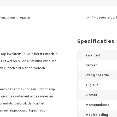
len bij ons magazijn
14 dagen retour 
Specificaties
op kwaliteit! Thule is het
#1 merk
in
Kwaliteit
! Let wel op bij de aluminum WingBar
Set van
n kunnen hier niet op worden
Stang breedte
T-gleuf
eem dat zorgt voor een uitzonderlijk
Slotset
en groot assortiment accessoires en
brandstofverbruik dankzij het
Momentsleutel
van een ingebouwd T-gleuf voor
Max belading