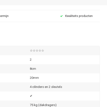
termijn
Kwaliteits producten
☆☆☆☆☆
2
8cm
20mm
4 cilinders en 2 sleutels
✔
75 kg (dakdragers)