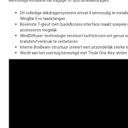
eenvoudige installatie van bagage- of sportartikelendragers.
Dit volledige dakdragersysteem omvat 4 eenvoudig te install
WingBar Evo-laadstangen
Bovenste T-gleuf met QuickAccess interface maakt soepele in
accessoires mogelijk
WindDiffuser-technologie verstoort luchtstroom om geruis 
brandstofverbruik te verbeteren
Interne BoxBeam-structuur creëert een uitzonderlijk sterke 
Wordt aan het voertuig bevestigd met Thule One-Key-sloten (